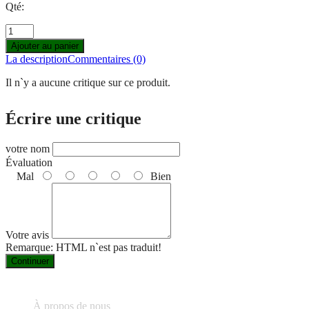
Qté:
Ajouter au panier
La description
Commentaires (0)
Il n`y a aucune critique sur ce produit.
Écrire une critique
votre nom
Évaluation
Mal
Bien
Votre avis
Remarque:
HTML n`est pas traduit!
Continuer
À propos de nous