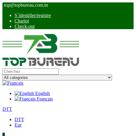
top@topbureau.com.tn
S`identifier/registre
Chariot
Check-out
English
Français
DTT
DTT
Eur
0