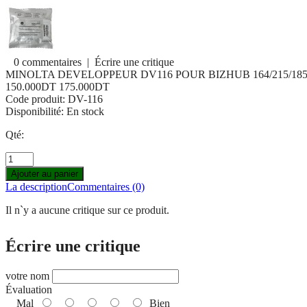
0 commentaires
|
Écrire une critique
MINOLTA DEVELOPPEUR DV116 POUR BIZHUB 164/215/185
150.000DT
175.000DT
Code produit:
DV-116
Disponibilité:
En stock
Qté:
Ajouter au panier
La description
Commentaires (0)
Il n`y a aucune critique sur ce produit.
Écrire une critique
votre nom
Évaluation
Mal
Bien