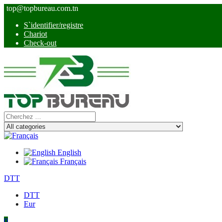
top@topbureau.com.tn
S`identifier/registre
Chariot
Check-out
English
Français
DTT
DTT
Eur
0