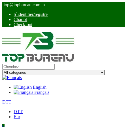
top@topbureau.com.tn
S`identifier/registre
Chariot
Check-out
English
Français
DTT
DTT
Eur
0