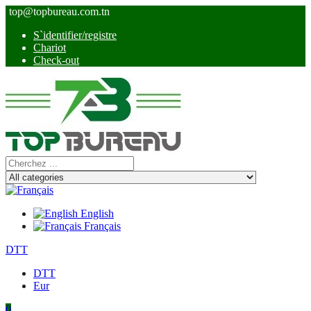
top@topbureau.com.tn
S`identifier/registre
Chariot
Check-out
English
Français
DTT
DTT
Eur
0