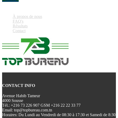
À propos de nous
FAQ's
Résultats
Contact
CONTACT INFO
Avenue Habib Tameur
4000 Sousse
Tél.:
+216 73 226 907 GSM +216 22 22 33 77
Email:
top@topbureau.com.tn
Horaires:
Du Lundi au Vendredi de 08:30 à 17:30 et Samedi de 8:30