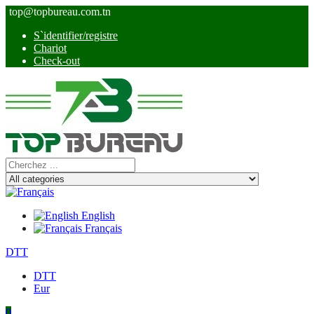
top@topbureau.com.tn
S`identifier/registre
Chariot
Check-out
English
Français
DTT
DTT
Eur
0