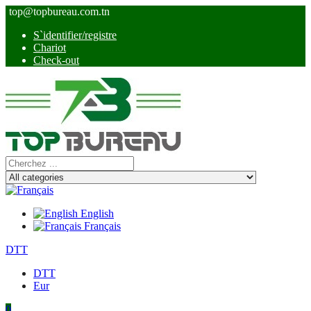
top@topbureau.com.tn
S`identifier/registre
Chariot
Check-out
English
Français
DTT
DTT
Eur
0