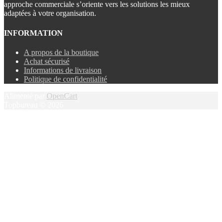
approche commerciale s’oriente vers les solutions les mieux
adaptées à votre organisation.
INFORMATION
A propos de la boutique
Achat sécurisé
Informations de livraison
Politique de confidentialité
Alimenté par
OpenCart
Topbureau © 2026