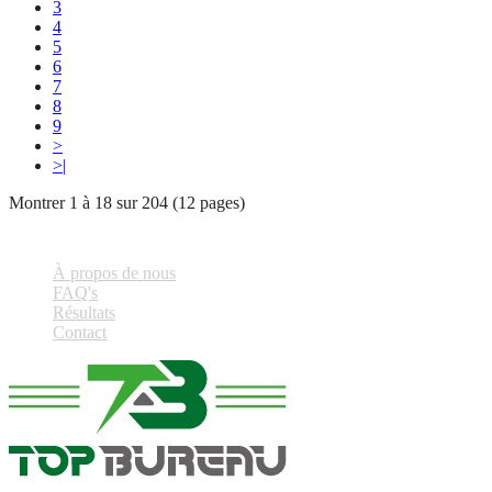
3
4
5
6
7
8
9
>
>|
Montrer 1 à 18 sur 204 (12 pages)
À propos de nous
FAQ's
Résultats
Contact